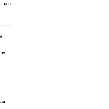
00
|
13:41
ee
 un
 con