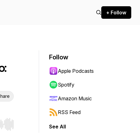
+ Follow
Follow
o:
Apple Podcasts
Spotify
hare
Amazon Music
RSS Feed
See All
r end. Hold shift to jump forward or backward.