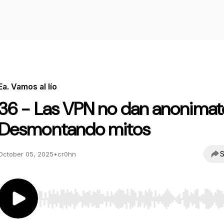
Ea. Vamos al lío
36 - Las VPN no dan anonimat
Desmontando mitos
S
October 05, 2025
•
cr0hn
Use Left/Right to seek, Home/End to jump to start o