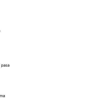
e
o pasa
sma