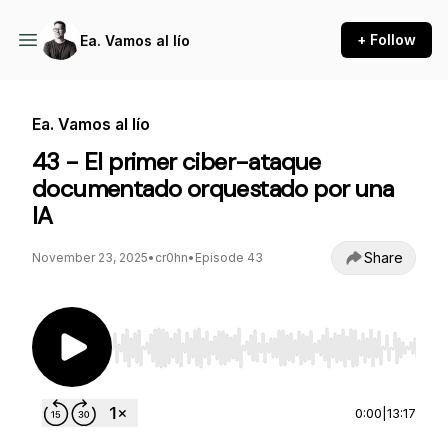
+ Follow
Ea. Vamos al lío
Ea. Vamos al lío
43 - El primer ciber-ataque
documentado orquestado por una
IA
Share
November 23, 2025
•
cr0hn
•
Episode 43
Use Left/Right to seek, Home/End to jump to st
0:00
|
13:17